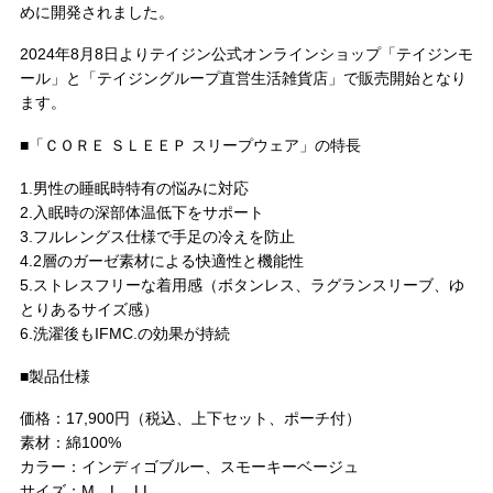
めに開発されました。
2024年8月8日よりテイジン公式オンラインショップ「テイジンモ
ール」と「テイジングループ直営生活雑貨店」で販売開始となり
ます。
■「ＣＯＲＥ ＳＬＥＥＰ スリープウェア」の特長
1.男性の睡眠時特有の悩みに対応
2.入眠時の深部体温低下をサポート
3.フルレングス仕様で手足の冷えを防止
4.2層のガーゼ素材による快適性と機能性
5.ストレスフリーな着用感（ボタンレス、ラグランスリーブ、ゆ
とりあるサイズ感）
6.洗濯後もIFMC.の効果が持続
■製品仕様
価格：17,900円（税込、上下セット、ポーチ付）
素材：綿100%
カラー：インディゴブルー、スモーキーベージュ
サイズ：M、L、LL