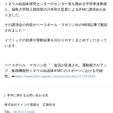
ミネラル結晶体研究センターのセンター長を務める平田孝道教授
と、福島大学陸上競技部の川本和久監督によるIFMC.講演会があ
りました。
その講演会の内容がベースボール・マガジン社のWEB記事で配信
されました！
イフミックの効果や実験結果を分かりやすくまとめてくださって
います。
ベースボール・マガジン社『「血流が促進され、運動能力がアッ
プ」集積機能性ミネラル結晶体IFMC.のスポーツにおける可能
性』➡
https://www.bbm-japan.com/soccerclinic/17291418
本件に関するお問い合わせ先
株式会社テイコク製薬社 広報担当
TEL :
06-6577-0966