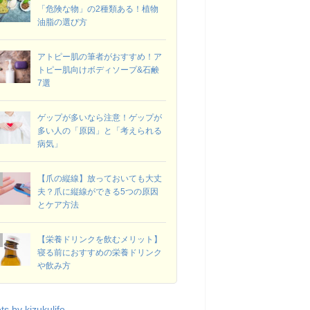
「危険な物」の2種類ある！植物
油脂の選び方
アトピー肌の筆者がおすすめ！ア
トピー肌向けボディソープ&石鹸
7選
ゲップが多いなら注意！ゲップが
多い人の「原因」と「考えられる
病気」
【爪の縦線】放っておいても大丈
夫？爪に縦線ができる5つの原因
とケア方法
【栄養ドリンクを飲むメリット】
寝る前におすすめの栄養ドリンク
や飲み方
s by kizukulife