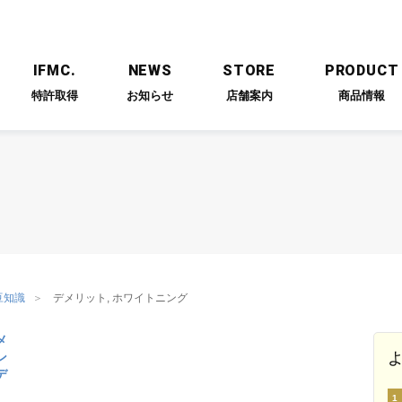
IFMC.
NEWS
STORE
PRODUCT
特許取得
お知らせ
店舗案内
商品情報
ESSAGE
PARTNERS
RECRUIT
代表メッセージ
提携企業
採用情報
豆知識
デメリット, ホワイトニング
メ
ン
デ