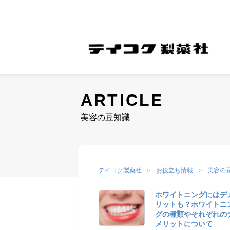
ARTICLE
COMPANY
美容の豆知識
M
会社案内
COMPANY
テイコク製薬社
お役立ち情報
美容の
ホワイトニングにはデ
リットも？ホワイトニ
グの種類やそれぞれの
メリットについて