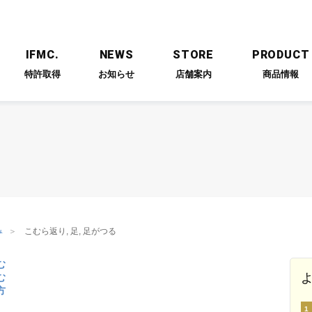
IFMC.
NEWS
STORE
PRODUCT
特許取得
お知らせ
店舗案内
商品情報
ESSAGE
PARTNERS
RECRUIT
代表メッセージ
提携企業
採用情報
み
こむら返り, 足, 足がつる
む
む
方