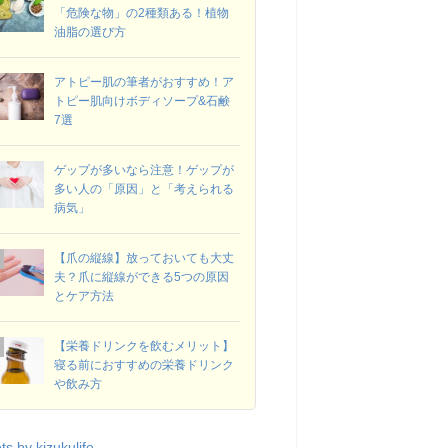
「危険な物」の2種類ある！植物
油脂の選び方
アトピー肌の筆者がおすすめ！ア
トピー肌向けボディソープ&石鹸
7選
ゲップが多いなら注意！ゲップが
多い人の「原因」と「考えられる
病気」
【爪の縦線】放っておいても大丈
夫？爪に縦線ができる5つの原因
とケア方法
【栄養ドリンクを飲むメリット】
寝る前におすすめの栄養ドリンク
や飲み方
s by kizukulife