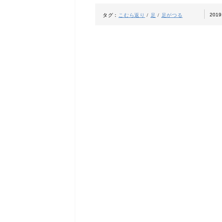
2019
タグ：
こむら返り
/
足
/
足がつる