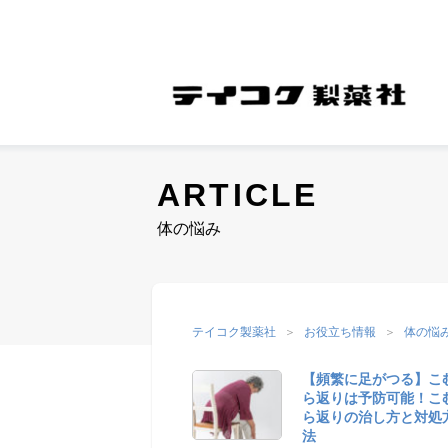
ARTICLE
COMPANY
体の悩み
M
会社案内
COMPANY
テイコク製薬社
お役立ち情報
体の悩
【頻繁に足がつる】こ
ら返りは予防可能！こ
ら返りの治し方と対処
法