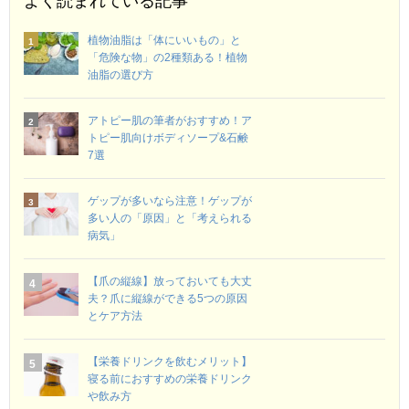
よく読まれている記事
植物油脂は「体にいいもの」と
「危険な物」の2種類ある！植物
油脂の選び方
アトピー肌の筆者がおすすめ！ア
トピー肌向けボディソープ&石鹸
7選
ゲップが多いなら注意！ゲップが
多い人の「原因」と「考えられる
病気」
【爪の縦線】放っておいても大丈
夫？爪に縦線ができる5つの原因
とケア方法
【栄養ドリンクを飲むメリット】
寝る前におすすめの栄養ドリンク
や飲み方