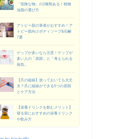
「危険な物」の2種類ある！植物
油脂の選び方
アトピー肌の筆者がおすすめ！ア
トピー肌向けボディソープ&石鹸
7選
ゲップが多いなら注意！ゲップが
多い人の「原因」と「考えられる
病気」
【爪の縦線】放っておいても大丈
夫？爪に縦線ができる5つの原因
とケア方法
【栄養ドリンクを飲むメリット】
寝る前におすすめの栄養ドリンク
や飲み方
s by kizukulife