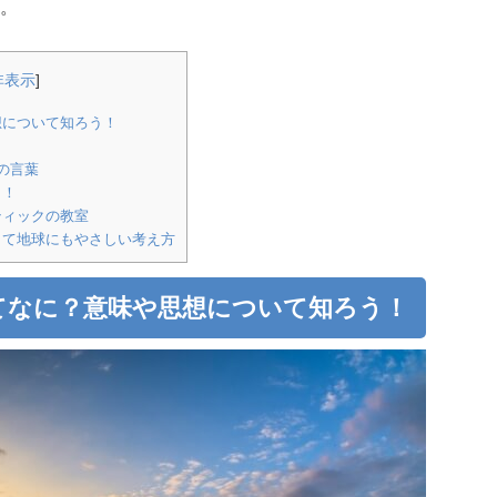
。
非表示
]
想について知ろう！
の言葉
う！
ティックの教室
して地球にもやさしい考え方
てなに？意味や思想について知ろう！