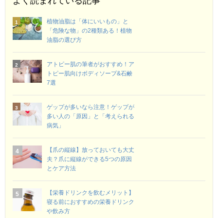
よく読まれている記事
植物油脂は「体にいいもの」と
「危険な物」の2種類ある！植物
油脂の選び方
アトピー肌の筆者がおすすめ！ア
トピー肌向けボディソープ&石鹸
7選
ゲップが多いなら注意！ゲップが
多い人の「原因」と「考えられる
病気」
【爪の縦線】放っておいても大丈
夫？爪に縦線ができる5つの原因
とケア方法
【栄養ドリンクを飲むメリット】
寝る前におすすめの栄養ドリンク
や飲み方