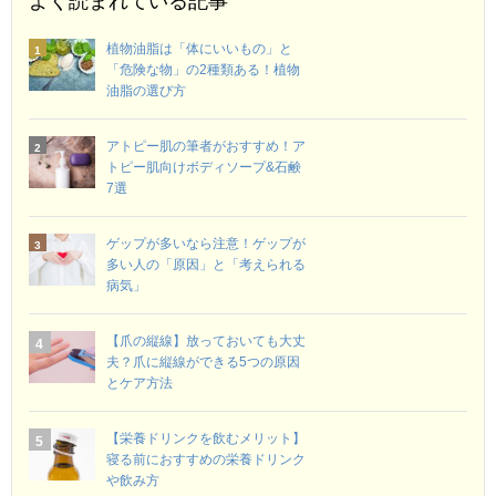
よく読まれている記事
植物油脂は「体にいいもの」と
「危険な物」の2種類ある！植物
油脂の選び方
アトピー肌の筆者がおすすめ！ア
トピー肌向けボディソープ&石鹸
7選
ゲップが多いなら注意！ゲップが
多い人の「原因」と「考えられる
病気」
【爪の縦線】放っておいても大丈
夫？爪に縦線ができる5つの原因
とケア方法
【栄養ドリンクを飲むメリット】
寝る前におすすめの栄養ドリンク
や飲み方