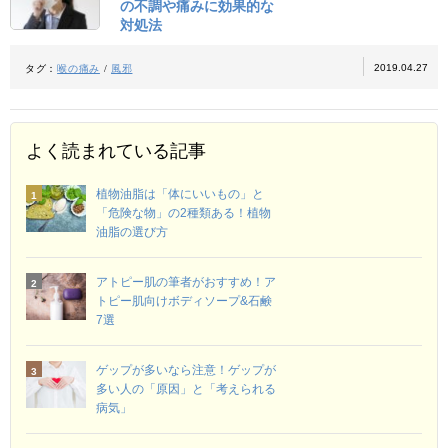
の不調や痛みに効果的な
対処法
2019.04.27
タグ：
喉の痛み
/
風邪
よく読まれている記事
植物油脂は「体にいいもの」と
「危険な物」の2種類ある！植物
油脂の選び方
アトピー肌の筆者がおすすめ！ア
トピー肌向けボディソープ&石鹸
7選
ゲップが多いなら注意！ゲップが
多い人の「原因」と「考えられる
病気」