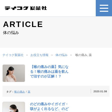
ARTICLE
体の悩み
テイコク製薬社
お役立ち情報
体の悩み
喉の痛み, 薬
【喉の痛みの薬】気にな
る！喉の痛みは薬を飲ん
で治すのが正解！？
2020.01.08
タグ：
喉の痛み
/
薬
のどの痛みやイガイガ・
咳がよく出るなど、のど