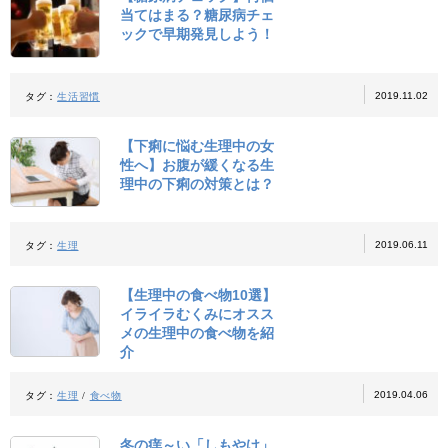
当てはまる？糖尿病チェ
ックで早期発見しよう！
2019.11.02
タグ：
生活習慣
【下痢に悩む生理中の女
性へ】お腹が緩くなる生
理中の下痢の対策とは？
2019.06.11
タグ：
生理
【生理中の食べ物10選】
イライラむくみにオスス
メの生理中の食べ物を紹
介
2019.04.06
タグ：
生理
/
食べ物
冬の痒～い「しもやけ」