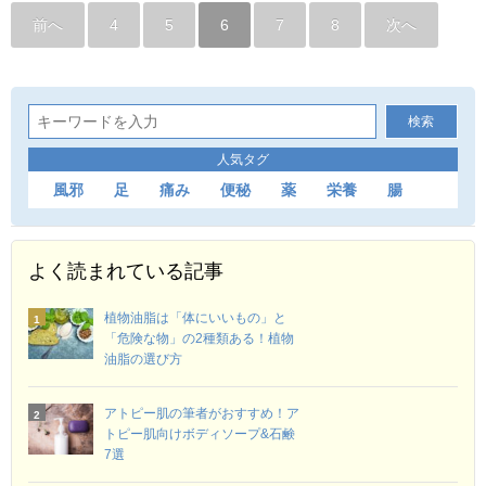
前へ
4
5
6
7
8
次へ
人気タグ
風邪
足
痛み
便秘
薬
栄養
腸
よく読まれている記事
植物油脂は「体にいいもの」と
「危険な物」の2種類ある！植物
油脂の選び方
アトピー肌の筆者がおすすめ！ア
トピー肌向けボディソープ&石鹸
7選