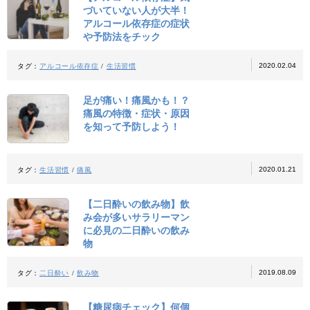
づいていない人が大半！
アルコール依存症の症状
や予防法をチック
2020.02.04
タグ：
アルコール依存症
/
生活習慣
足が痛い！痛風かも！？
痛風の特徴・症状・原因
を知って予防しよう！
2020.01.21
タグ：
生活習慣
/
痛風
【二日酔いの飲み物】飲
み会が多いサラリーマン
に必見の二日酔いの飲み
物
2019.08.09
タグ：
二日酔い
/
飲み物
【糖尿病チェック】何個