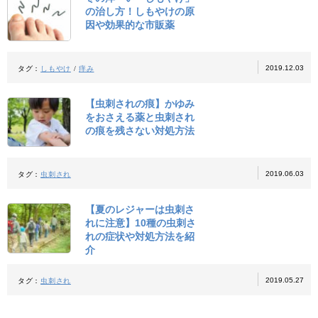
の治し方！しもやけの原
因や効果的な市販薬
2019.12.03
タグ：
しもやけ
/
痒み
【虫刺されの痕】かゆみ
をおさえる薬と虫刺され
の痕を残さない対処方法
2019.06.03
タグ：
虫刺され
【夏のレジャーは虫刺さ
れに注意】10種の虫刺さ
れの症状や対処方法を紹
介
2019.05.27
タグ：
虫刺され