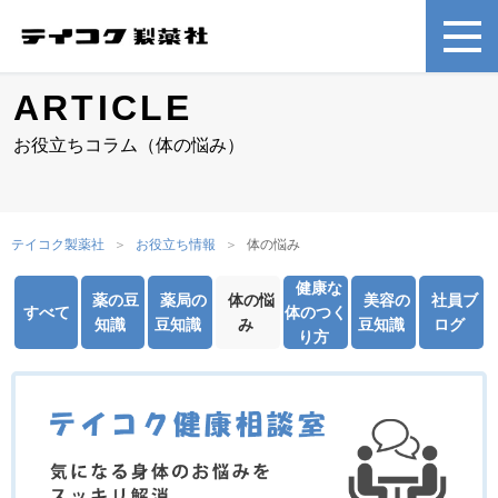
ARTICLE
お役立ちコラム（体の悩み）
テイコク製薬社
お役立ち情報
体の悩み
健康な
薬の豆
薬局の
体の悩
美容の
社員ブ
すべて
体のつく
知識
豆知識
み
豆知識
ログ
り方