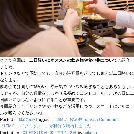
そこで今回は、
二日酔いにオススメの飲み物や食べ物について
ご紹介し
ました。
ドリンクなどで予防しても、自分の許容量を超えてしまえば二日酔いに
なります。
飲み会では周りの勧めや、雰囲気でつい飲み過ぎることもあるかもしれ
ませんが、自分の適量をしっかり見極めてコントロールし、次の日に二
日酔いにならないようにすることが重要です。
今回紹介したドリンクや食べ物などを活用しつつ、スマートにアルコー
ルを嗜んでくださいね。
on
Posted in
体の悩み
Tagged
二日酔い
,
飲み物
Leave a Comment
【二
「IFMC.（イフミック）」が特許を取得しました
日
Posted on
2019年8月8日
2024年12月2日
by
teikoku