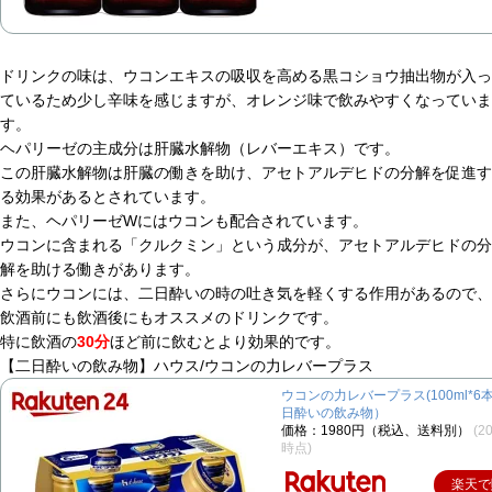
ドリンクの味は、ウコンエキスの吸収を高める黒コショウ抽出物が入っ
ているため少し辛味を感じますが、オレンジ味で飲みやすくなっていま
す。
ヘパリーゼの主成分は肝臓水解物（レバーエキス）です。
この肝臓水解物は肝臓の働きを助け、アセトアルデヒドの分解を促進す
る効果があるとされています。
また、ヘパリーゼWにはウコンも配合されています。
ウコンに含まれる「クルクミン」という成分が、アセトアルデヒドの分
解を助ける働きがあります。
さらにウコンには、二日酔いの時の吐き気を軽くする作用があるので、
飲酒前にも飲酒後にもオススメのドリンクです。
特に飲酒の
30分
ほど前に飲むとより効果的です。
【二日酔いの飲み物】ハウス/ウコンの力レバープラス
ウコンの力レバープラス(100ml*6
日酔いの飲み物）
価格：1980円（税込、送料別）
(2
時点)
楽天で