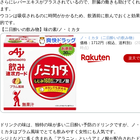
さらにレバーエキスがプラスされているので、肝臓の働きも助けてくれ
ます。
ウコンは吸収されるのに時間がかかるため、飲酒前に飲んでおくと効果
的です。
【二日酔いの飲み物】味の素/ノ・ミカタ
ノ・ミカタ（二日酔いの飲み物）
価格：1712円（税込、送料別）
(2
時点)
楽天で
ドリンクの味は、独特の味が多い二日酔い予防のドリンクですが、ノ・
ミカタはプラム風味でとても飲みやすく女性にも人気です。
シジミなどに多く含まれる「アラニン」というアミノ酸が配合されたド