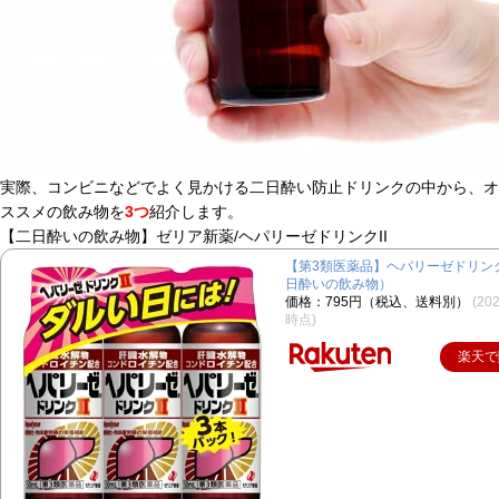
実際、コンビニなどでよく見かける二日酔い防止ドリンクの中から、オ
ススメの飲み物を
3つ
紹介します。
【二日酔いの飲み物】ゼリア新薬/ヘパリーゼドリンクII
【第3類医薬品】ヘパリーゼドリンク
日酔いの飲み物）
価格：795円（税込、送料別）
(202
時点)
楽天で