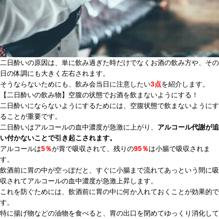
二日酔いの原因は、単に飲み過ぎた時だけでなくお酒の飲み方や、その
日の体調にも大きく左右されます。
そうならないためにも、飲み会当日に注意したい
3点
を紹介します。
【二日酔いの飲み物】空腹の状態でお酒を飲まないようにする！
二日酔いにならないようにするためには、空腹状態で飲まないようにす
ることが重要です。
二日酔いはアルコールの血中濃度が急激に上がり、
アルコール代謝が追
い付かないことで引き起こされます。
アルコールは
5％
が胃で吸収されて、残りの
95％
は小腸で吸収されま
す。
飲酒前に胃の中が空っぽだと、すぐに小腸まで流れてあっという間に吸
収されてアルコールの血中濃度が急激上昇します。
これを防ぐためには、飲酒前に胃の中に何か入れておくことが効果的で
す。
特に揚げ物などの油物を食べると、胃の出口を閉めてゆっくり消化して