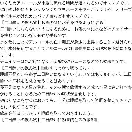
いくためアルコールが小腸に流れる時間が遅くなるのでオススメです。
揚げ物以外にもドレッシングやマヨネーズを使ったサラダや、オリーブ
オイルをかけたカルパッチョなどもオススメです。
【二日酔いの飲み物】お酒の間に水分を摂るようにする！
二日酔いにならないようにするために、お酒の間に水などのチェイサー
を挟むことはかなり有効な手段です。
水を飲むことでアルコールの血中濃度が急激に上昇することを避けられ
て、水分補給することでアルコールの利尿作用による脱水を予防にもな
ります。
チェイサーは水だけでなく、炭酸水やジュースなどでも効果的です。
【二日酔いの飲み物】睡眠をしっかり取っておく！
睡眠不足だから必ず二日酔いになるというわけではありませんが、二日
酔いの症状を悪化させることはあります。
寝不足になると胃が荒れ、その状態で飲酒すると荒れた胃に追い打ちを
かけることになるため二日酔いの症状が悪化します。
やはりなにをするにおいても、十分に睡眠を取って体調を整えておくこ
とは大切なことです。
飲み会前はしっかりと睡眠を取っておきましょう。
【二日酔いの飲み物】二日酔いに効果的な飲み物6選