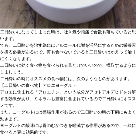
二日酔いになってしまった時は、吐き気や頭痛で食欲も落ちていると思
います。
でも、二日酔いを治す為にはアルコール代謝を活発にするための栄養素
を摂る必要があるので、何も食べないでいると二日酔いはかえって治り
にくくなります。
二日酔いに効く食べ物を食べられる量だけでいいので、摂取するように
しましょう。
二日酔いの時にオススメの食べ物には、次のようなものがあります。
【二日酔いの食べ物】アロエヨーグルト
アロエに含まれる「アロエチン」という成分がアセトアルデヒドを分解
する効果があり、ミネラルも豊富に含まれているので二日酔いにオスス
メです。
また、ヨーグルトには整腸作用があるので二日酔いの時の下痢にもよく
効きます。
ヨーグルトの酸味には胃のむかつきを軽減する作用があるので、一緒に
食べると更に効果的です。