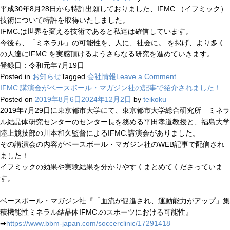
酔
平成30年8月28日から特許出願しておりました、IFMC.（イフミック）
い
技術について特許を取得いたしました。
の
IFMC.は世界を変える技術であると私達は確信しています。
飲
今後も、「ミネラル」の可能性を、人に、社会に。 を掲げ、より多く
み
の人達にIFMC.を実感頂けるようさらなる研究を進めていきます。
物】
登録日：令和元年7月19日
on
飲
Posted in
お知らせ
Tagged
会社情報
Leave a Comment
「IFMC.
み
IFMC.講演会がベースボール・マガジン社の記事で紹介されました！
（イ
会
Posted on
2019年8月6日
2024年12月2日
by
teikoku
フ
が
2019年7月29日に東京都市大学にて、東京都市大学総合研究所 ミネラ
ミ
多
ル結晶体研究センターのセンター長を務める平田孝道教授と、福島大学
ッ
い
陸上競技部の川本和久監督によるIFMC.講演会がありました。
ク）」
サ
その講演会の内容がベースボール・マガジン社のWEB記事で配信され
が
ラ
ました！
特
リ
イフミックの効果や実験結果を分かりやすくまとめてくださっていま
許
ー
す。
を
マ
取
ン
ベースボール・マガジン社『「血流が促進され、運動能力がアップ」集
得
に
積機能性ミネラル結晶体IFMC.のスポーツにおける可能性』
し
必
➡
https://www.bbm-japan.com/soccerclinic/17291418