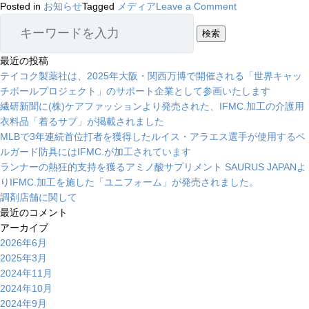
ま
on
見
Posted in
お知らせ
Tagged
メディア
Leave a Comment
し
IFMC.
の
た
講
二
演
日
最近の投稿
会
酔
テイコク製薬社は、2025年大阪・関西万博で開催される「世界キャッ
が
い
チボールプロジェクト」のサポート企業として参画いたします
ベ
の
繊研新聞に(株)ケアファッションより発売された、IFMC.加工の介護用
ー
飲
衣料品「着るサプ」が掲載されました
ス
み
MLBで3年連続首位打者を獲得したルイス・アラエス選手が使用するベ
ボ
物
ルガード防具にはIFMC.が加工されています
ー
ランナーの熱狂的支持を獲るアミノ酸サプリメント SAURUS JAPANよ
ル・
りIFMC.加工を施した「ユニフォーム」が発売されました。
マ
調剤店舗に関して
ガ
最近のコメント
ジ
アーカイブ
ン
2026年6月
社
2025年3月
の
2024年11月
記
2024年10月
事
2024年9月