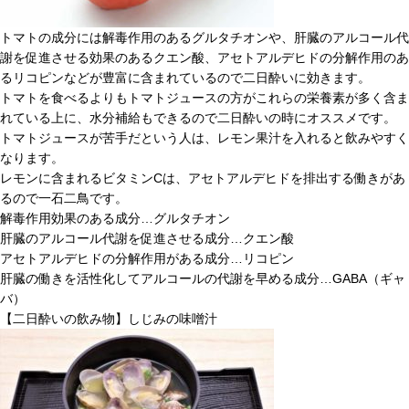
トマトの成分には解毒作用のあるグルタチオンや、肝臓のアルコール代
謝を促進させる効果のあるクエン酸、アセトアルデヒドの分解作用のあ
るリコピンなどが豊富に含まれているので二日酔いに効きます。
トマトを食べるよりもトマトジュースの方がこれらの栄養素が多く含ま
れている上に、水分補給もできるので二日酔いの時にオススメです。
トマトジュースが苦手だという人は、レモン果汁を入れると飲みやすく
なります。
レモンに含まれるビタミンCは、アセトアルデヒドを排出する働きがあ
るので一石二鳥です。
解毒作用効果のある成分…グルタチオン
肝臓のアルコール代謝を促進させる成分…クエン酸
アセトアルデヒドの分解作用がある成分…リコピン
肝臓の働きを活性化してアルコールの代謝を早める成分…GABA（ギャ
バ）
【二日酔いの飲み物】しじみの味噌汁