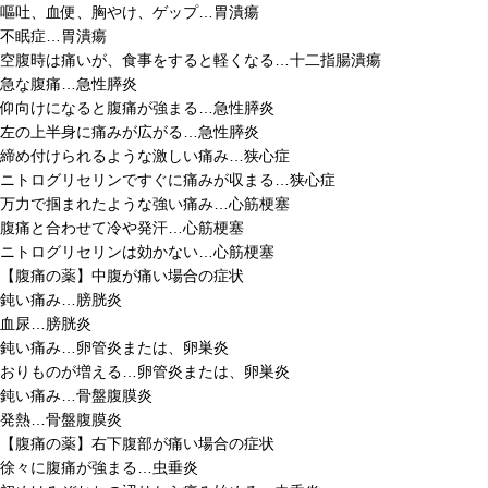
嘔吐、血便、胸やけ、ゲップ…胃潰瘍
不眠症…胃潰瘍
空腹時は痛いが、食事をすると軽くなる…十二指腸潰瘍
急な腹痛…急性膵炎
仰向けになると腹痛が強まる…急性膵炎
左の上半身に痛みが広がる…急性膵炎
締め付けられるような激しい痛み…狭心症
ニトログリセリンですぐに痛みが収まる…狭心症
万力で掴まれたような強い痛み…心筋梗塞
腹痛と合わせて冷や発汗…心筋梗塞
ニトログリセリンは効かない…心筋梗塞
【腹痛の薬】中腹が痛い場合の症状
鈍い痛み…膀胱炎
血尿…膀胱炎
鈍い痛み…卵管炎または、卵巣炎
おりものが増える…卵管炎または、卵巣炎
鈍い痛み…骨盤腹膜炎
発熱…骨盤腹膜炎
【腹痛の薬】右下腹部が痛い場合の症状
徐々に腹痛が強まる…虫垂炎