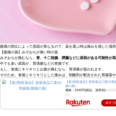
腹痛の部位によって原因が異なるので、薬を選ぶ時は痛みを感じた場所
【腹痛の薬】みぞおちが痛い時の薬
みぞおちが痛むなら、
胃、十二指腸、膵臓などに原因がある可能性が高
中でも多い原因が、胃潰瘍などの胃痛です。
もし、食後にキリキリとお腹が痛むなら、胃潰瘍が疑われます。
そのため、食後にキリキリとした痛みは、制酸剤が配合された胃腸薬や
【第2類医薬品】新新薬品工業A2胃
痛の薬)
価格：1045円(税込、送料別)
(2020/
点)
楽天で