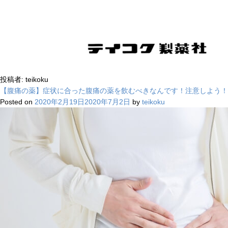
投稿者:
teikoku
【腹痛の薬】症状に合った腹痛の薬を飲むべきなんです！注意しよう！
COMPANY
Posted on
2020年2月19日
2020年7月2日
by
teikoku
M
会社案内
COMPANY