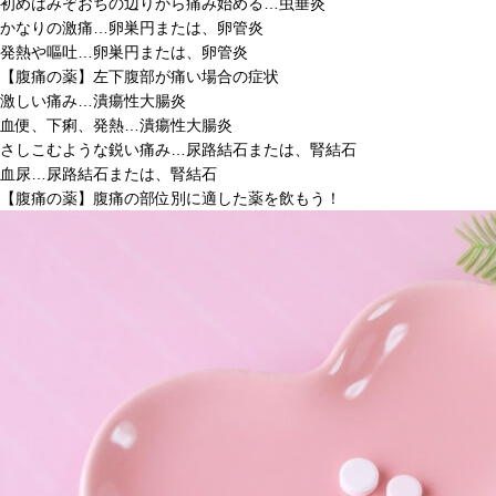
初めはみぞおちの辺りから痛み始める…虫垂炎
かなりの激痛…卵巣円または、卵管炎
発熱や嘔吐…卵巣円または、卵管炎
【腹痛の薬】左下腹部が痛い場合の症状
激しい痛み…潰瘍性大腸炎
血便、下痢、発熱…潰瘍性大腸炎
さしこむような鋭い痛み…尿路結石または、腎結石
血尿…尿路結石または、腎結石
【腹痛の薬】腹痛の部位別に適した薬を飲もう！