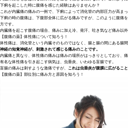
下痢を起こした時に腹痛を感じた経験はありませんか？
これが内臓痛の痛みの一例で、下痢によって消化管の内部圧力が高まっ
下痢の時の腹痛は、下腹部全体に広がる痛みですが、このように腹痛を
方です。
内臓痛を起こす腹痛の場合、痛みに加え冷、発汗、吐き気など痛み以外
【腹痛の薬】体性痛について知ろう！
体性痛は、消化管という内臓そのものではなく、腸と腸の間にある腸間
神経の知覚神経が、刺激されて感じる痛みのことです。
内臓痛と異なり、体性痛の痛みは痛みの場所がはっきりとしており、痛
有名な体性痛を引き起こす病気は、虫垂炎、いわゆる盲腸です。
盲腸の痛みは刺すような激痛ですが、
これは虫垂炎が腹膜に広がること
【腹痛の薬】部位別に痛み方と原因を知ろう！