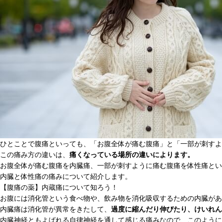
ひとことで腹痛といっても、「お腹全体が痛む腹痛」と「一部が刺すよ
この痛み方の違いは、
痛くなっている場所の違いによります。
お腹全体が痛む腹痛を内臓痛、一部が刺すように痛む腹痛を体性痛とい
内臓と体性痛の痛みについて紹介します。
【腹痛の薬】内蔵痛について知ろう！
お腹には消化管という食べ物や、飲み物を消化吸収するための内臓があ
内臓痛は消化管が異常をきたして、
過度に縮んだり伸びたり、けいれん
内臓神経ともよばれる自律神経を通して感じる痛みなので、このように