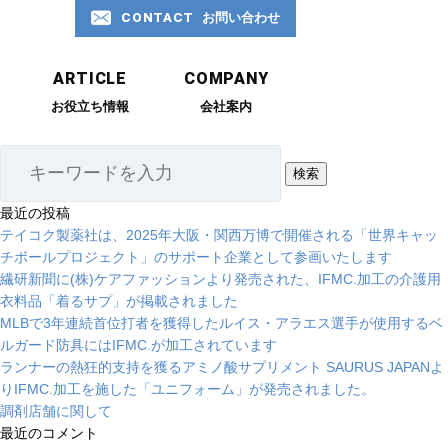
CONTACT
お問い合わせ
お問い合わせ
ARTICLE
COMPANY
お役立ち情報
会社案内
06-6577-0966
受付時間 平日9:00 ～ 18:00
最近の投稿
テイコク製薬社は、2025年大阪・関西万博で開催される「世界キャッ
CONTACT
チボールプロジェクト」のサポート企業として参画いたします
繊研新聞に(株)ケアファッションより発売された、IFMC.加工の介護用
お問い合わせ
衣料品「着るサプ」が掲載されました
MLBで3年連続首位打者を獲得したルイス・アラエス選手が使用するベ
ルガード防具にはIFMC.が加工されています
ランナーの熱狂的支持を獲るアミノ酸サプリメント SAURUS JAPANよ
りIFMC.加工を施した「ユニフォーム」が発売されました。
調剤店舗に関して
最近のコメント